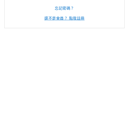
忘記密碼？
還不是會員？ 點我註冊