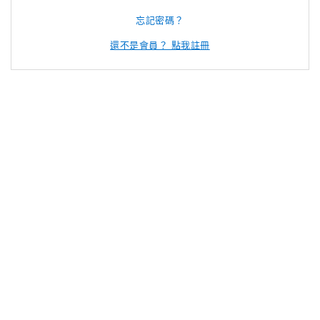
忘記密碼？
還不是會員？ 點我註冊